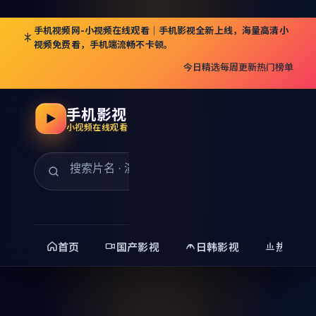
手机视频网-小视频在线观看｜手机影视全新上线，海量高清小
视频免费看，手机端流畅不卡顿。
今日精选
每周更新
热门榜单
手机影视
登录
小视频在线观看
搜索
首页
国产影视
日韩影视
热门精